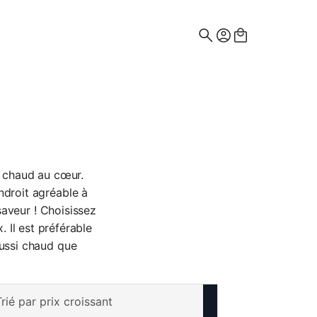
Recherche
de
:
it chaud au cœur.
ndroit agréable à
 saveur ! Choisissez
 Il est préférable
aussi chaud que