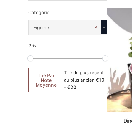
Catégorie
×
Figuiers
Prix
Tri
Trié
Trié du plus récent
par
par
Trié Par
défaut
popularité
€10
Note
au plus ancien
Moyenne
€20
-
Din