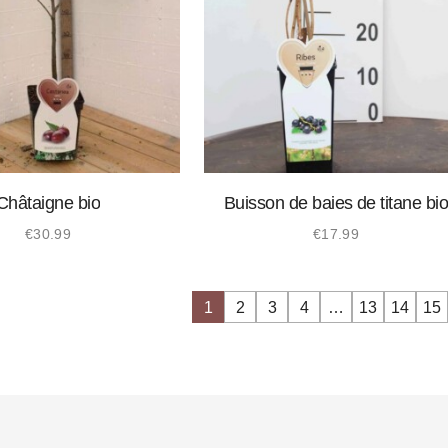
Châtaigne bio
Buisson de baies de titane bi
€
30.99
€
17.99
1
2
3
4
…
13
14
15