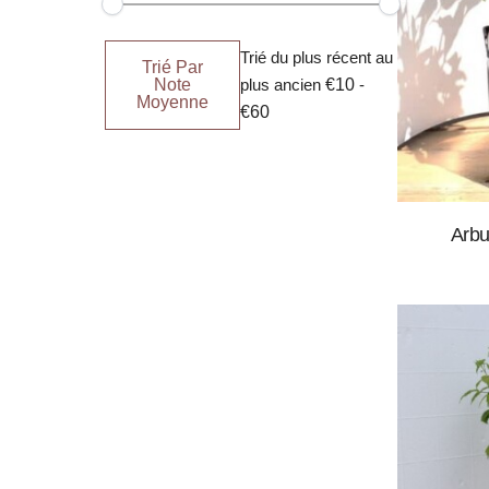
Tri
Trié
Trié du plus récent au
par
par
Trié Par
défaut
popularité
Note
plus ancien
€10
-
Moyenne
€60
Arbu