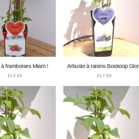
 à framboises Miam !
Arbuste à raisins Boskoop Glo
€
19.99
€
17.99