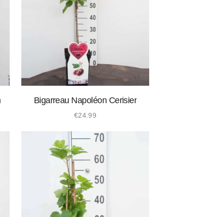
n
Bigarreau Napoléon Cerisier
€
24.99