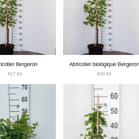
icotier Bergeron
Abricotier biologique Bergero
€
27.50
€
30.99