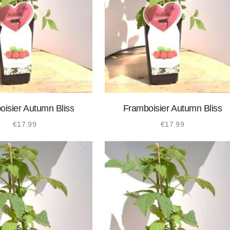
isier Autumn Bliss
Framboisier Autumn Bliss
€
17.99
€
17.99