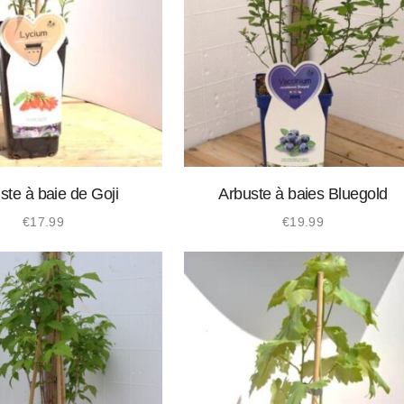
ste à baie de Goji
Arbuste à baies Bluegold
€
17.99
€
19.99