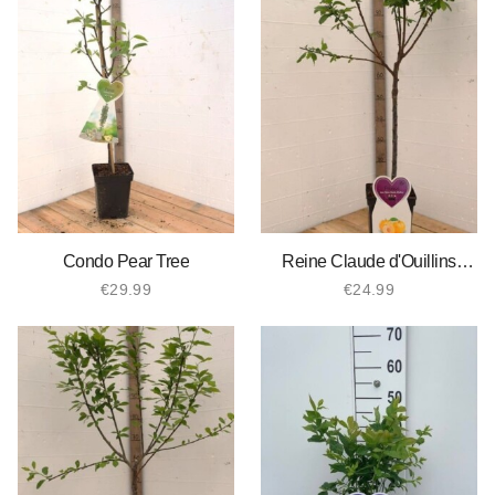
Condo Pear Tree
Reine Claude d'Ouillins
Prunier
€
29.99
€
24.99