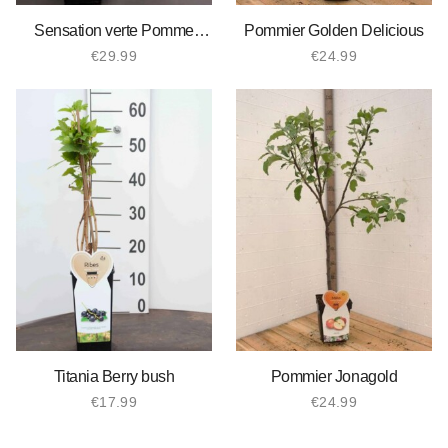
Sensation verte Pomme
Pommier Golden Delicious
arbre colonnaire
€
29.99
€
24.99
Titania Berry bush
Pommier Jonagold
€
17.99
€
24.99