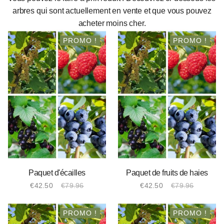
arbres qui sont actuellement en vente et que vous pouvez
acheter moins cher.
PROMO !
PROMO !
Paquet d'écailles
Paquet de fruits de haies
€
42.50
€
79.96
€
42.50
€
79.96
Le
Le
Le
Le
prix
prix
prix
prix
initial
actuel
initial
actuel
PROMO !
PROMO !
était :
est :
était :
est :
€79.96.
€42.50.
€79.96.
€42.50.