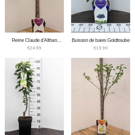
Reine Claude d'Althan
Buisson de baies Goldtraube
Prunier
€
24.99
€
19.99