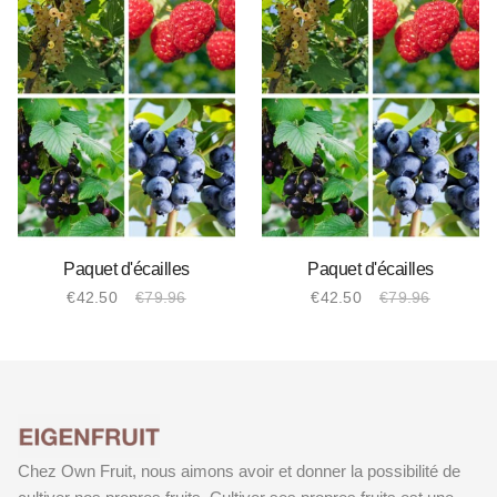
Paquet d'écailles
Paquet d'écailles
€
42.50
€
79.96
€
42.50
€
79.96
Le
Le
Le
Le
prix
prix
prix
prix
initial
actuel
initial
actuel
était :
est :
était :
est :
€79.96.
€42.50.
€79.96.
€42.50.
Chez Own Fruit, nous aimons avoir et donner la possibilité de