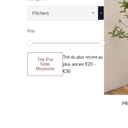
×
Pêchers
Prix
Tri
Trié
Trié du plus récent au
par
par
Trié Par
défaut
popularité
Note
plus ancien
€20
-
Moyenne
€30
Pê