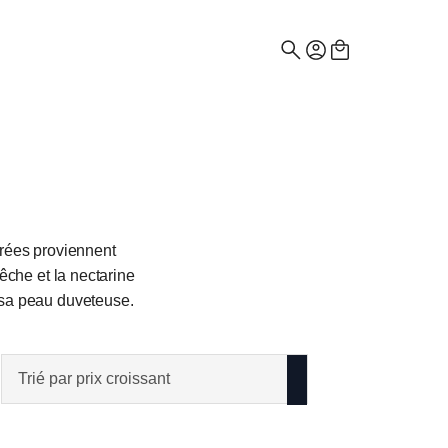
Recherche
de
:
crées proviennent
êche et la nectarine
 sa peau duveteuse.