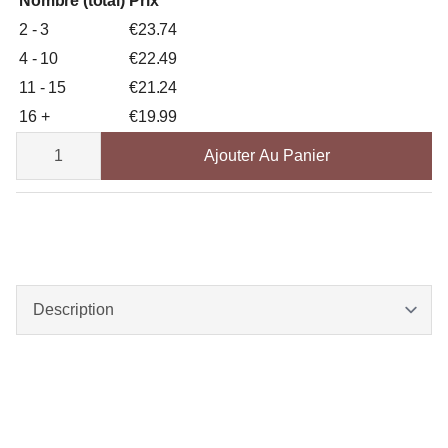
Nombre (total)
Prix
2 - 3
€
23.74
4 - 10
€
22.49
11 - 15
€
21.24
16 +
€
19.99
quantité
de
Ajouter Au Panier
Gala
Apple
Tree