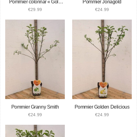
Pommier colonnar « Gold
Pommier Jonagold
Sensation »
€
29.99
€
24.99
Pommier Granny Smith
Pommier Golden Delicious
€
24.99
€
24.99