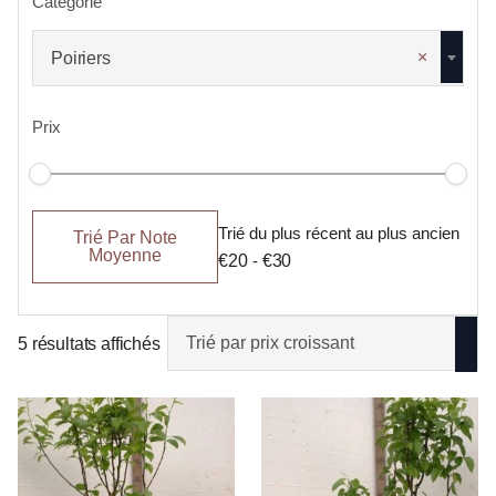
Catégorie
×
Poiriers
Prix
Tri
Trié
Trié du plus récent au plus ancien
par
par
Trié Par Note
défaut
popularité
Moyenne
€20
-
€30
5 résultats affichés