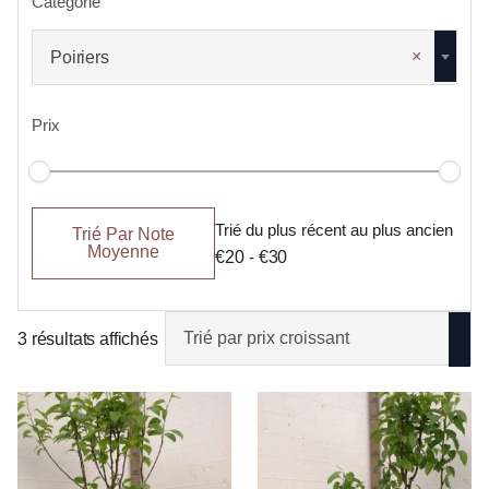
Catégorie
×
Poiriers
Prix
Tri
Trié
Trié du plus récent au plus ancien
par
par
Trié Par Note
défaut
popularité
Moyenne
€20
-
€30
3 résultats affichés