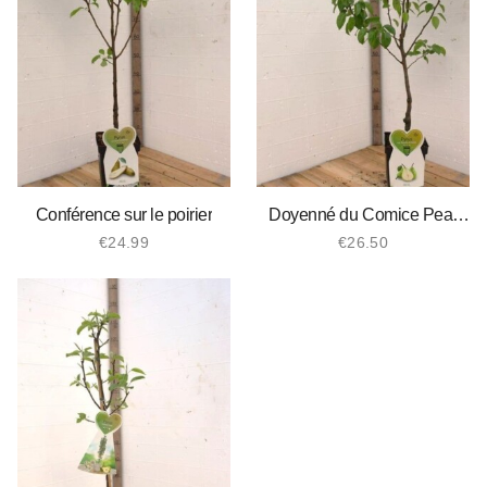
Conférence sur le poirier
Doyenné du Comice Pear
Tree
€
24.99
€
26.50