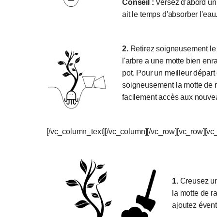
Conseil :
Versez d'abord un 
ait le temps d'absorber l'eau
2.
Retirez soigneusement le po
l'arbre a une motte bien enr
pot. Pour un meilleur départ
soigneusement la motte de ra
facilement accès aux nouveau
[/vc_column_text][/vc_column][/vc_row][vc_row][v
1.
Creusez un 
la motte de r
ajoutez évent