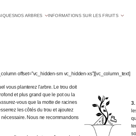
GIQUES
NOS ARBRES
INFORMATIONS SUR LES FRUITS
c_column offset=”vc_hidden-sm vc_hidden-xs”][vc_column_text]
l vous planterez l'arbre. Le trou doit
rofond et plus grand que le pot ou la
 Assurez-vous que la motte de racines
3.
esserrez les côtés du trou et ajoutez
le
si nécessaire. Nous ne recommandons
qu
te
so