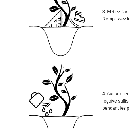
3.
Mettez l'arb
Remplissez le
4.
Aucune ferti
reçoive suffi
pendant les 