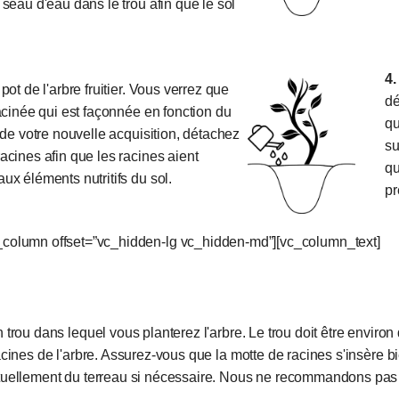
seau d'eau dans le trou afin que le sol
.
4.
t de l'arbre fruitier. Vous verrez que
dé
acinée qui est façonnée en fonction du
qu
 de votre nouvelle acquisition, détachez
su
cines afin que les racines aient
qu
x éléments nutritifs du sol.
pr
c_column offset=”vc_hidden-lg vc_hidden-md”][vc_column_text]
trou dans lequel vous planterez l'arbre. Le trou doit être environ
acines de l'arbre. Assurez-vous que la motte de racines s'insère bi
uellement du terreau si nécessaire. Nous ne recommandons pas l'